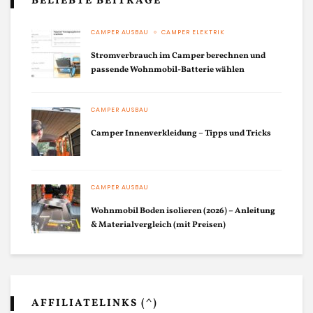
BELIEBTE BEITRÄGE
CAMPER AUSBAU
CAMPER ELEKTRIK
Stromverbrauch im Camper berechnen und
passende Wohnmobil-Batterie wählen
CAMPER AUSBAU
Camper Innenverkleidung – Tipps und Tricks
CAMPER AUSBAU
Wohnmobil Boden isolieren (2026) – Anleitung
& Materialvergleich (mit Preisen)
AFFILIATELINKS (^)