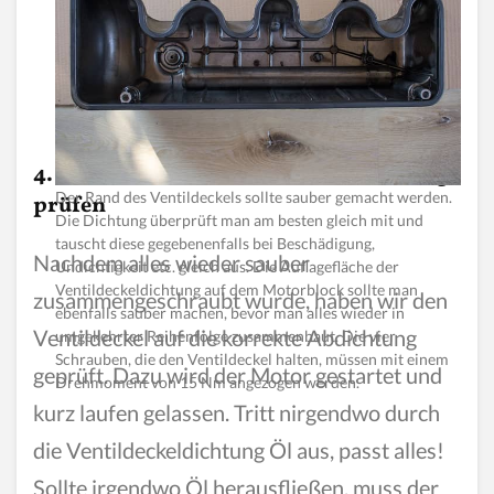
zurück
vor
4. Ventildeckel auf korrekte Abdichtung
Der Rand des Ventildeckels sollte sauber gemacht werden.
Nachdem alle Ventile richtig eingestellt wurden, sollten
prüfen
Die Dichtung überprüft man am besten gleich mit und
diese nochmals überprüft werden. Oft passiert es nämlich,
tauscht diese gegebenenfalls bei Beschädigung,
dass beim Kontern der Hutmutter (3) sich diese etwas
Nachdem alles wieder sauber
Undichtigkeit etc. gleich aus. Die Auflagefläche der
mitdreht. Dadurch kann es vorkommen, dass sich das
Ventildeckeldichtung auf dem Motorblock sollte man
Ventilspiel ändert. Anschließend sollten alle
zusammengeschraubt wurde, haben wir den
ebenfalls sauber machen, bevor man alles wieder in
Kontermuttern (4) auf festen Sitz überprüft werden. Das
Ventildeckel auf die korrekte Abdichtung
umgekehrter Reihenfolge zusammenbaut. Die vier
haben wir im Zuge der Ventilspiel-Kontrolle erledigt.
Schrauben, die den Ventildeckel halten, müssen mit einem
geprüft. Dazu wird der Motor gestartet und
Drehmoment von 15 Nm angezogen werden.
kurz laufen gelassen. Tritt nirgendwo durch
die Ventildeckeldichtung Öl aus, passt alles!
Sollte irgendwo Öl herausfließen, muss der